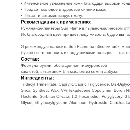
•⁠ ⁠⁠Интенсивное увлажнение кожи благодаря высокой ко
•⁠ ⁠⁠Придает молодое и здоровое сияние коже;
•⁠ ⁠⁠Питает и витаминизирует кожу.
Рекомендации к применению:
Румяна-хайлайтеры Sun Flame в пыльно-малиновом отте
Их благородный цвет придаёт лицу живость, будто вы то
Я рекомендую наносить Sun Flame на яблочки щёк, мяг
Лучше всего наносить их подушечками пальцев — так тек
Состав:
Формула румян, обогащенная гиалуроновой
кислотой, витамином Е и маслом из семян арбуза.
Ингредиенты:
Tridecyl Trimellitate, Caprylic/Capric Triglyceride, Bis-Dig
Silica, Synthetic Wax, VP/Hexadecene Copolymer, Boron Nitr
Hectorite, Sorbitan Olivate, 1,2-Hexanediol, Polyglyceryl-3 
Glycol, Ethylhexylglycerin, Aluminum Hydroxide, Citrullus 