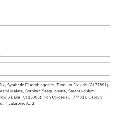
.
Wax, Synthetic Fluorphlogopite, Titanium Dioxide (CI 77891),
tearyl Malate, Sorbitan Sesquioleate, Stearalkonium
ellow 6 Lake (CI 15985), Iron Oxides (CI 77491), Caprylyl
ol, Hyaluronic Acid