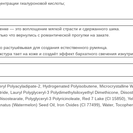
нцентрации гиалуроновой кислоты;
нке — это воплощение мягкой страсти и сдержанного шика.
лько что вернулись с романтической прогулки на закате.
ко растушёвывая для создания естественного румянца.
стура тает на коже и создаёт эффект бархатного свечения изнутри
lyceryl Polyacyladipate-2, Hydrogenated Polyisobutene, Microcrystalline 
ide, Lauryl Polyglyceryl-3 Polydimethylsiloxyethyl Dimethicone, Diisos
Diisostearate, Polyglyceryl-3 Polyricinoleate, Red 7 Lake (CI 15850), Y
Lanatus (Watermelon) Seed Oil, Iron Oxides (CI 77499), Water, Tocopher