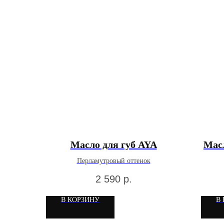
Масло для губ AYA
Мас
Перламутровый оттенок
2 590
р.
В КОРЗИНУ
В