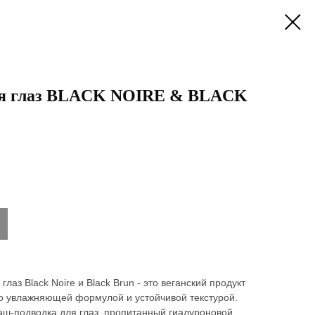
ля глаз BLACK NOIRE & BLACK
лаз Black Noire и Black Brun - это веганский продукт
но увлажняющей формулой и устойчивой текстурой.
аш-подводка для глаз, пропитанный гиалуроновой