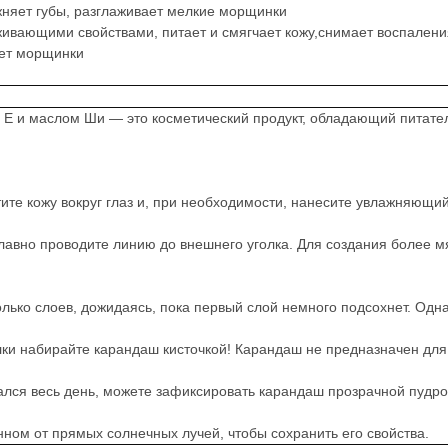
жняет губы, разглаживает мелкие морщинки
ивающими свойствами, питает и смягчает кожу,снимает воспалени
ает морщинки
м Е и маслом Ши — это косметический продукт, обладающий пита
ите кожу вокруг глаз и, при необходимости, нанесите увлажняющий
 плавно проводите линию до внешнего уголка. Для создания более 
олько слоев, дожидаясь, пока первый слой немного подсохнет. Одна
елки набирайте карандаш кисточкой! Карандаш не предназначен для
жался весь день, можете зафиксировать карандаш прозрачной пудро
ном от прямых солнечных лучей, чтобы сохранить его свойства.