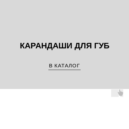
АКСЕССУАРЫ
В КАТАЛОГ